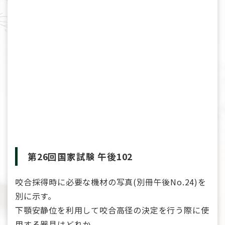
第26回国家試験 午後102
咬合採得時に必要な機材の写真(別冊午後No.24)を
別に示す。
下顎安静位を利用して咬合高径の決定を行う際に使
用する器具はどれか。