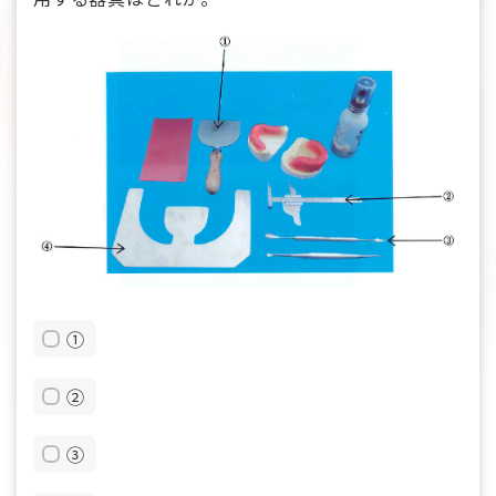
①
②
③