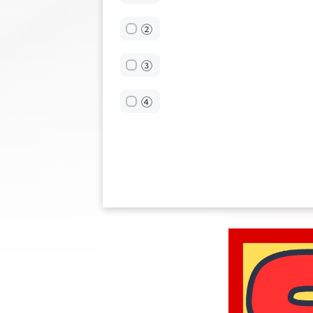
②
③
④