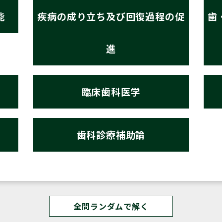
能
疾病の成り立ち及び回復過程の促
歯
進
臨床歯科医学
歯科診療補助論
全問ランダムで解く