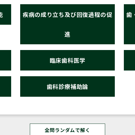
能
疾病の成り立ち及び回復過程の促
歯
進
臨床歯科医学
歯科診療補助論
全問ランダムで解く