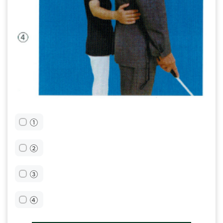
①
②
③
④