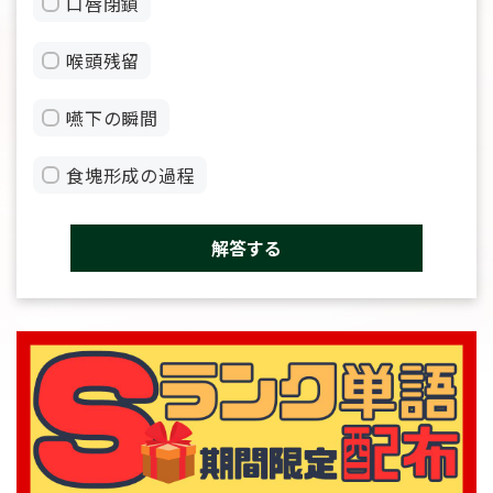
口唇閉鎖
喉頭残留
嚥下の瞬間
食塊形成の過程
解答する