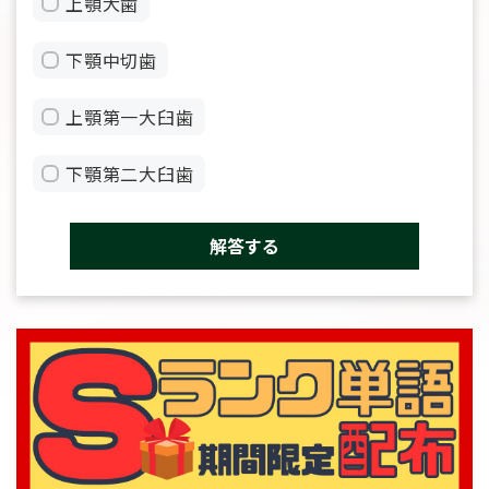
上顎犬歯
下顎中切歯
上顎第一大臼歯
下顎第二大臼歯
解答する