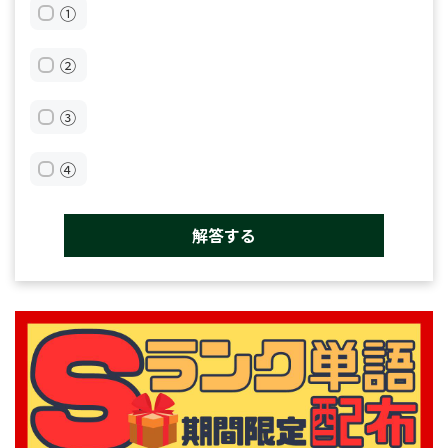
①
②
③
④
解答する