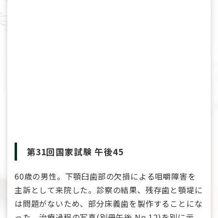
第31回国家試験 午後45
60歳の男性。下顎臼歯部の欠損による咀嚼障害を
主訴として来院した。診察の結果、残存歯と顎堤に
は問題がないため、部分床義歯を製作することにな
った。治療過程の写真(別冊午後 No.12)を別に示