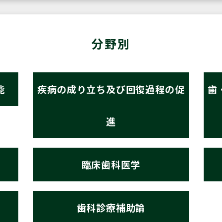
分野別
能
疾病の成り立ち及び回復過程の促
歯
進
臨床歯科医学
歯科診療補助論