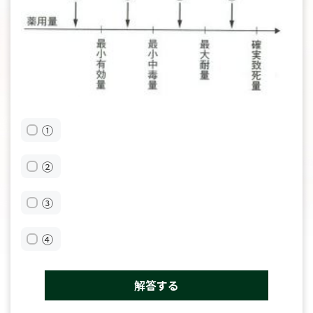
①
②
③
④
解答する