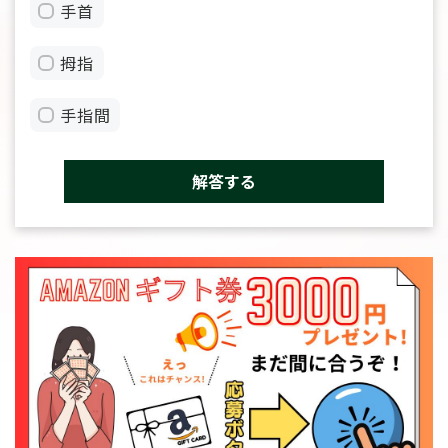
手首
拇指
手指間
解答する