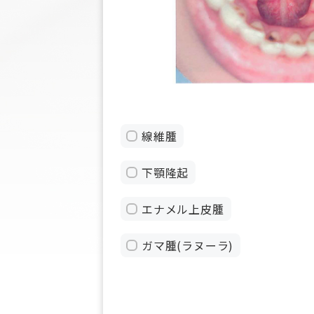
線維腫
下顎隆起
エナメル上皮腫
ガマ腫(ラヌーラ)