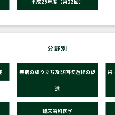
平成25年度（第22回）
分野別
能
疾病の成り立ち及び回復過程の促
歯
進
臨床歯科医学