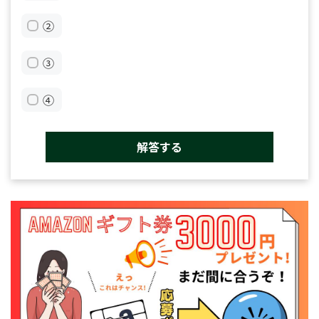
②
③
④
解答する