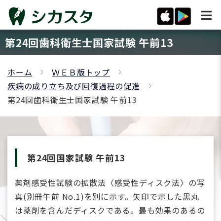
第24回歯科衛生士国家試験 午前13
ホーム
ＷＥＢ版トップ
疾病の成り立ち及び回復過程の促進
第24回歯科衛生士国家試験 午前13
第24回国家試験 午前13
薬剤感受性試験の拡散法〈感受性ディスク法〉の写
真(別冊午前 No.1)を別に示す。矢印で示した黒丸
は薬剤を含んだディスクである。最も効果のあるの