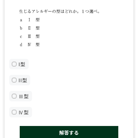
I型
II型
Ⅲ型
Ⅳ型
解答する