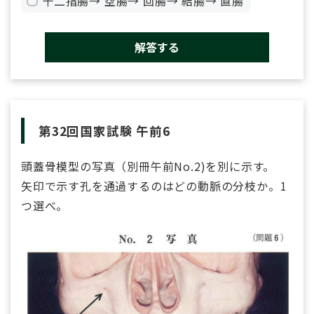
十二指腸→ 空腸→ 回腸→ 結腸→ 直腸
解答する
第32回国家試験 午前6
頭蓋骨模型の写真（別冊午前No.2)を別に示す。
矢印で示す孔を通過するのはどの動脈の分枝か。1
つ選べ。