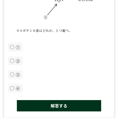
①
②
③
④
解答する