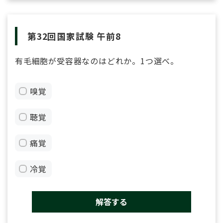
第32回国家試験 午前8
有毛細胞が受容器なのはどれか。1つ選べ。
嗅覚
聴覚
痛覚
冷覚
解答する