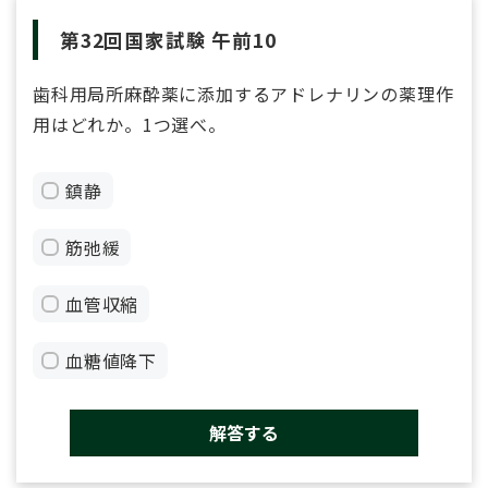
第32回国家試験 午前10
歯科用局所麻酔薬に添加するアドレナリンの薬理作
用はどれか。1つ選べ。
鎮静
筋弛緩
血管収縮
血糖値降下
解答する