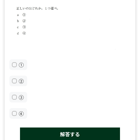
①
②
③
④
解答する