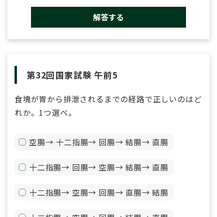
解答する
第32回国家試験 午前5
食塊が胃から排泄されるまでの経路で正しいのはど
れか。1つ選べ。
空腸→ 十二指腸→ 回腸→ 結腸→ 直腸
十二指腸→ 回腸→ 空腸→ 結腸→ 直腸
十二指腸→ 空腸→ 回腸→ 直腸→ 結腸