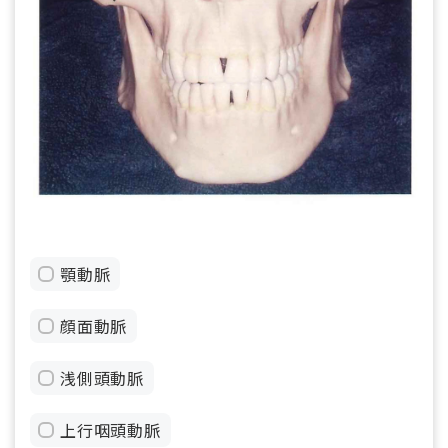
顎動脈
顔面動脈
浅側頭動脈
上行咽頭動脈