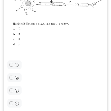
①
②
③
④