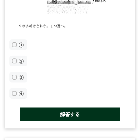
①
②
③
④
解答する