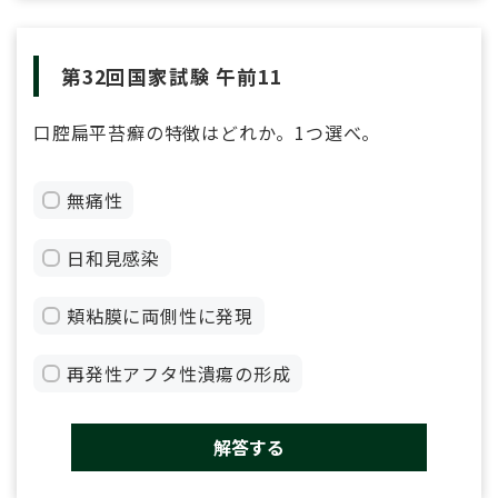
第32回国家試験 午前11
口腔扁平苔癬の特徴はどれか。1つ選べ。
無痛性
日和見感染
頬粘膜に両側性に発現
再発性アフタ性潰瘍の形成
解答する