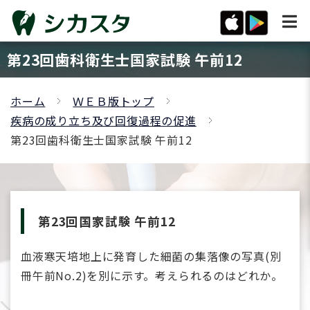
第23回歯科衛生士国家試験 午前12
ホーム
ＷＥＢ版トップ
疾病の成り立ち及び回復過程の促進
第23回歯科衛生士国家試験 午前12
第23回国家試験 午前12
血液寒天培地上に発育した細菌の集落像の写真(別
冊午前No.2)を別に示す。考えられるのはどれか。