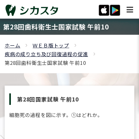
第28回歯科衛生士国家試験 午前10
ホーム
ＷＥＢ版トップ
疾病の成り立ち及び回復過程の促進
第28回歯科衛生士国家試験 午前10
第28回国家試験 午前10
細胞死の過程を図に示す。①はどれか。