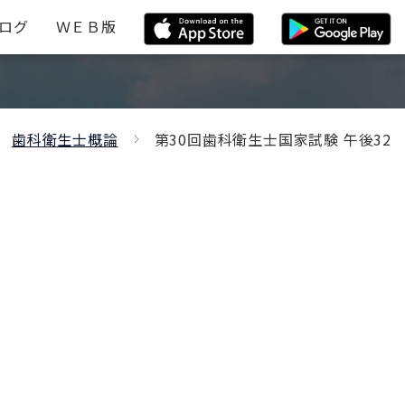
ログ
ＷＥＢ版
歯科衛生士概論
第30回歯科衛生士国家試験 午後32