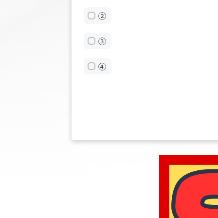
②
③
④