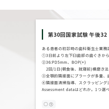
第30回国家試験 午後32
ある患者の初診時の歯科衛生士業務
①3日前より左下臼歯部の歯ぐきか
②36:PD5mm、BOP(+)
2回/1日(朝食後、就寝前)横磨き法を
③全顎的隣接面にプラークが多量、
④隣接面清掃指導、スクラッピング法
Assessment dataはどれか。1つ選
①