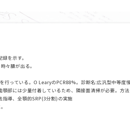
記録を示す。
ら時々膿が出る。
行っている。O LearyのPCR88%。診断名:広汎型中等度
歯顎部には少量付着しているため、隣接面清掃が必要。方法
指導、全顎的SRP(3分割)の実施
べ。