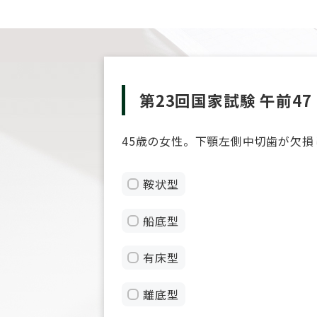
第23回国家試験 午前47
45歳の女性。下顎左側中切歯が欠
鞍状型
船底型
有床型
離底型