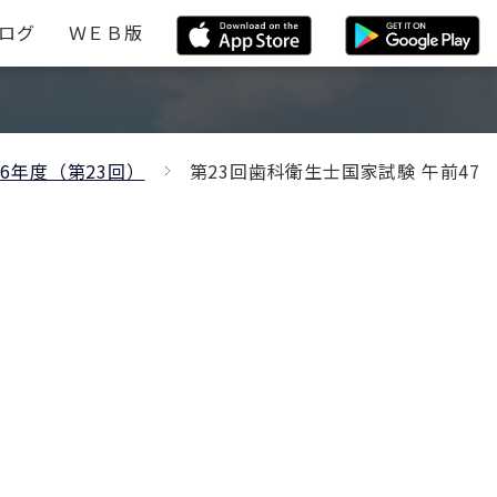
ログ
ＷＥＢ版
26年度（第23回）
第23回歯科衛生士国家試験 午前47