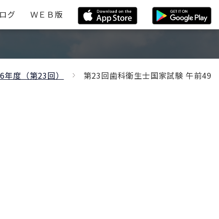
ログ
ＷＥＢ版
26年度（第23回）
第23回歯科衛生士国家試験 午前49