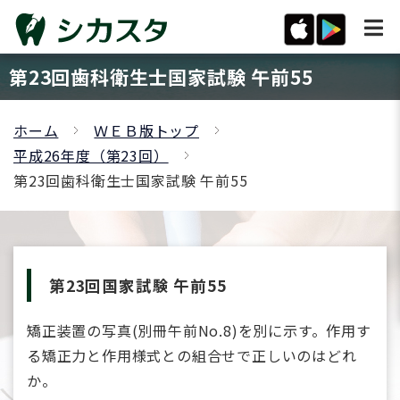
第23回歯科衛生士国家試験 午前55
ホーム
ＷＥＢ版トップ
平成26年度（第23回）
第23回歯科衛生士国家試験 午前55
第23回国家試験 午前55
矯正装置の写真(別冊午前No.8)を別に示す。作用す
る矯正力と作用様式との組合せで正しいのはどれ
か。