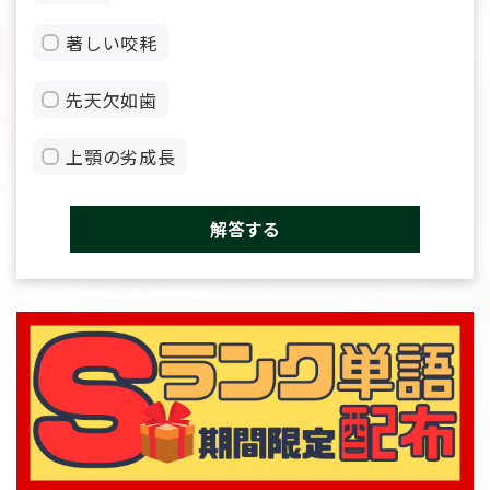
著しい咬耗
先天欠如歯
上顎の劣成長
解答する