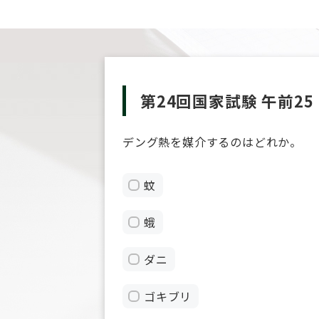
第24回国家試験 午前25
デング熱を媒介するのはどれか。
蚊
蛾
ダニ
ゴキブリ