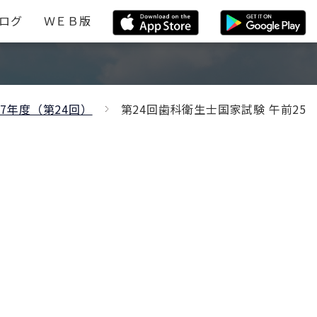
ログ
ＷＥＢ版
27年度（第24回）
第24回歯科衛生士国家試験 午前25