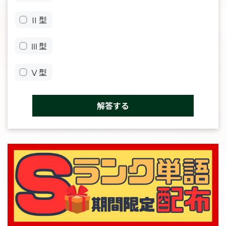
Ⅱ型
Ⅲ型
Ⅴ型
解答する