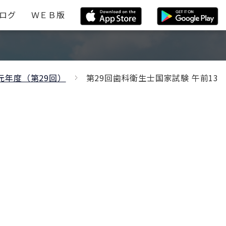
ログ
ＷＥＢ版
元年度（第29回）
第29回歯科衛生士国家試験 午前13