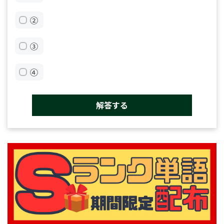
②
③
④
解答する