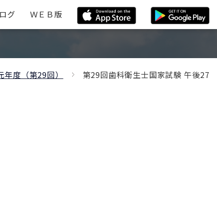
ログ
ＷＥＢ版
元年度（第29回）
第29回歯科衛生士国家試験 午後27