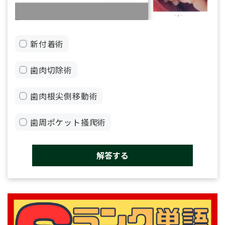
新付着術
歯肉切除術
歯肉根尖側移動術
歯周ポケット掻爬術
解答する