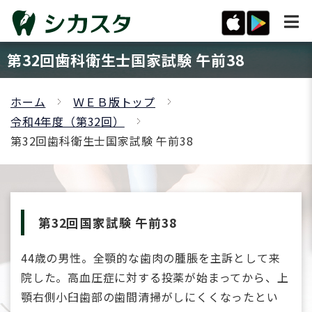
第32回歯科衛生士国家試験 午前38
ホーム
ＷＥＢ版トップ
令和4年度（第32回）
第32回歯科衛生士国家試験 午前38
第32回国家試験 午前38
44歳の男性。全顎的な歯肉の腫脹を主訴として来
院した。高血圧症に対する投薬が始まってから、上
顎右側小臼歯部の歯間清掃がしにくくなったとい