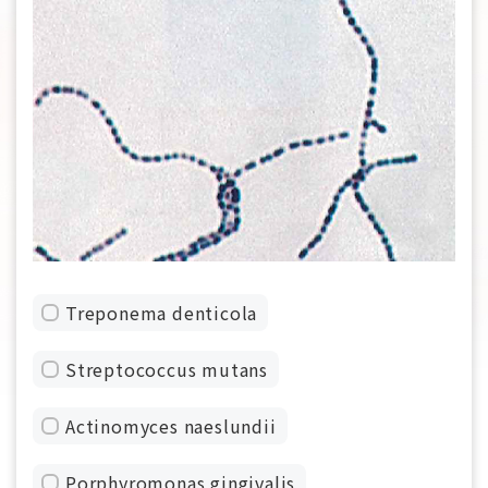
Treponema denticola
Streptococcus mutans
Actinomyces naeslundii
Porphyromonas gingivalis