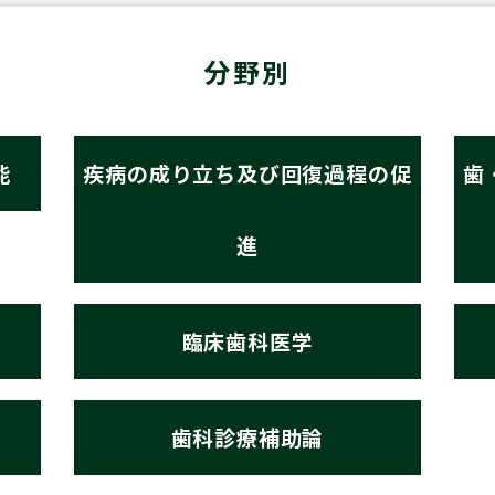
分野別
能
疾病の成り立ち及び回復過程の促
歯
進
臨床歯科医学
歯科診療補助論