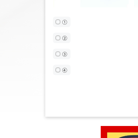
①
②
③
④