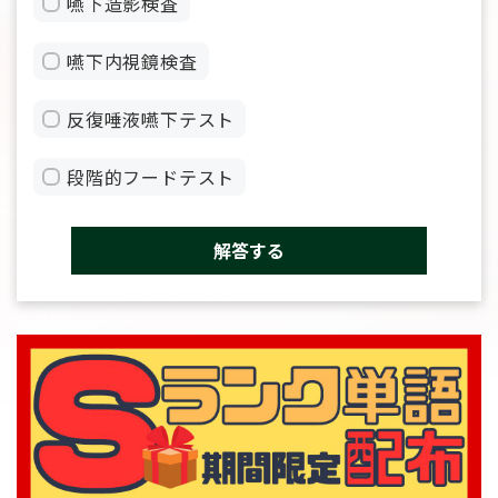
嚥下造影検査
嚥下内視鏡検査
反復唾液嚥下テスト
段階的フードテスト
解答する