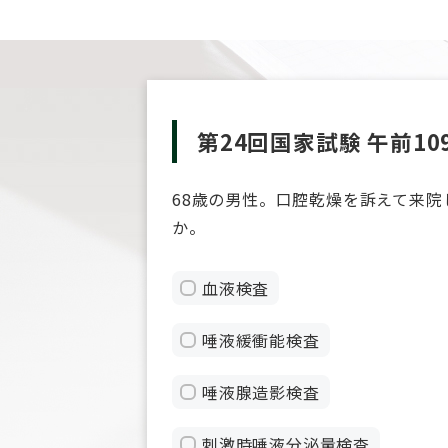
第24回国家試験 午前10
68歳の男性。口腔乾燥を訴えて来
か。
血液検査
唾液緩衝能検査
唾液腺造影検査
刺激時唾液分泌量検査