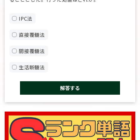
IPC法
直接覆髄法
間接覆髄法
生活断髄法
解答する