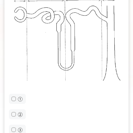
①
②
③