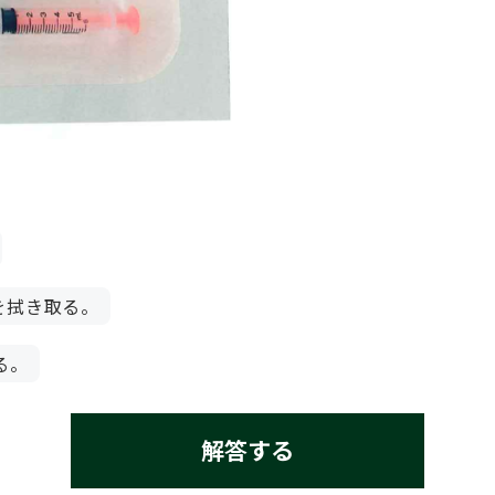
を拭き取る。
る。
解答する