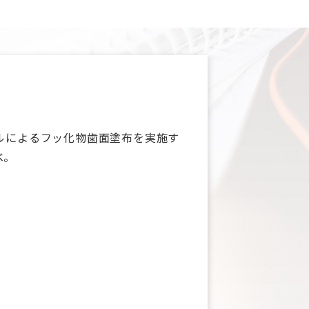
ルによるフッ化物歯面塗布を実施す
べ。