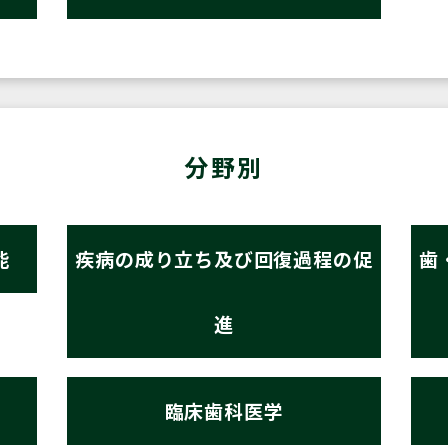
分野別
能
疾病の成り立ち及び回復過程の促
歯
進
臨床歯科医学