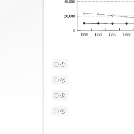
①
②
③
④