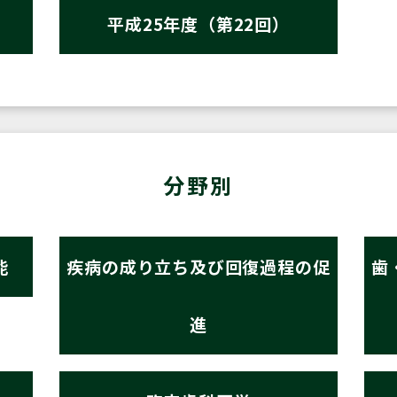
平成25年度（第22回）
分野別
能
疾病の成り立ち及び回復過程の促
歯
進