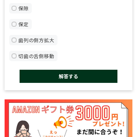
保隙
保定
歯列の側方拡大
切歯の舌側移動
解答する