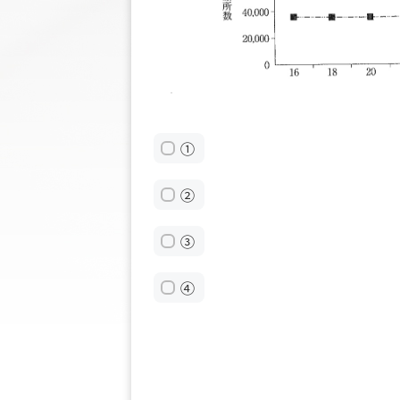
①
②
③
④