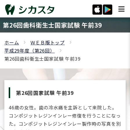
第26回歯科衛生士国家試験 午前39
ホーム
ＷＥＢ版トップ
平成29年度（第26回）
第26回歯科衛生士国家試験 午前39
第26回国家試験 午前39
46歳の女性。歯の冷水痛を主訴として来院した。
コンポジットレジンインレー修復を行うことになっ
た。コンポジットレジンインレー製作時の写真を別