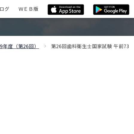
ログ
ＷＥＢ版
29年度（第26回）
第26回歯科衛生士国家試験 午前73