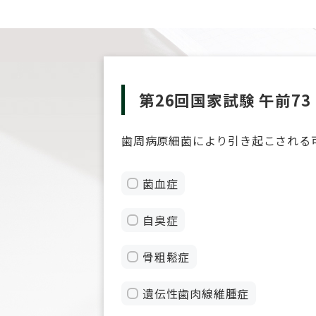
第26回国家試験 午前73
歯周病原細菌により引き起こされる
菌血症
自臭症
骨粗鬆症
遺伝性歯肉線維腫症