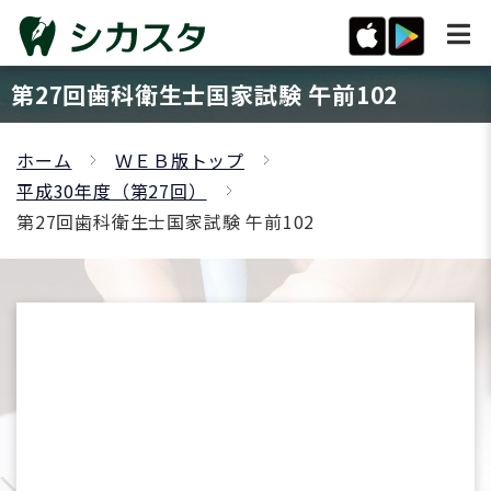
第27回歯科衛生士国家試験 午前102
ホーム
ＷＥＢ版トップ
平成30年度（第27回）
第27回歯科衛生士国家試験 午前102