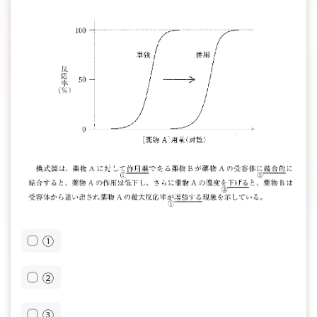
①
②
③