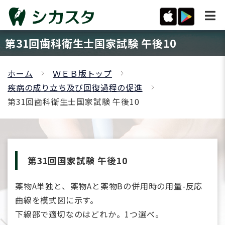
第31回歯科衛生士国家試験 午後10
ホーム
ＷＥＢ版トップ
疾病の成り立ち及び回復過程の促進
第31回歯科衛生士国家試験 午後10
第31回国家試験 午後10
薬物A単独と、薬物Aと薬物Bの併用時の用量-反応
曲線を模式図に示す。
下線部で適切なのはどれか。1つ選べ。