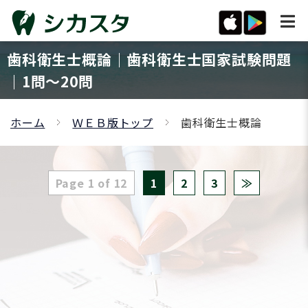
歯科衛生士概論｜歯科衛生士国家試験問題
｜1問〜20問
ホーム
ＷＥＢ版トップ
歯科衛生士概論
Page 1 of 12
1
2
3
≫