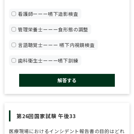
看護師ーーー嚥下造影検査
管理栄養士ーーー食形態の調整
言語聴覚士ーーー 嚥下内視鏡検査
歯科衛生士ーーー嚥下訓練
解答する
第26回国家試験 午後33
医療現場におけるインシデント報告書の目的はどれ